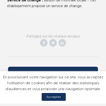
Service de change :
Besoin de monnaie locale ? Cet
établissement propose un service de change.
Partagez sur les réseaux sociaux
CRÉONS ENSEMBLE VOTRE VOYAGE
En poursuivant votre navigation sur ce site, vous acceptez
l'utilisation de cookies afin de réaliser des statistiques
d'audiences et vous proposer une navigation optimale.
© Copyright 2023 Idilic Voyages |
Mentions légales
|
Accepter
Politique de confidentialité
|
Politique de cookies