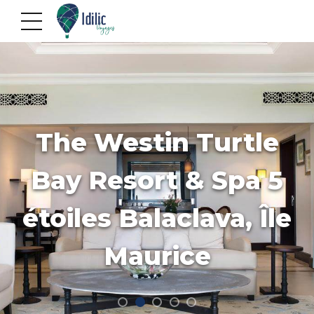
The Westin Turtle
Bay Resort & Spa 5
étoiles Balaclava, Île
Maurice