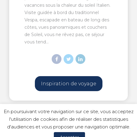
vacances sous la chaleur du soleil Italien.
Visite guidée à bord du traditionnel
Vespa, escapade en bateau de long des
côtes, vues panoramiques et couchers
de Soleil, vous ne rêvez pas, ce séjour
vous tend...
Inspiration de voyage
En poursuivant votre navigation sur ce site, vous acceptez
l'utilisation de cookies afin de réaliser des statistiques
d'audiences et vous proposer une navigation optimale.
© Copyright 2023 Idilic Voyages |
Mentions légales
|