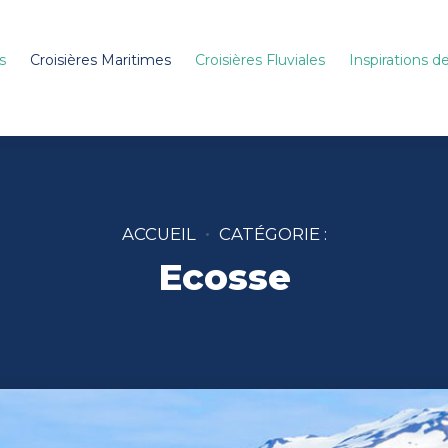
s
Croisières Maritimes
Croisières Fluviales
Inspirations 
ACCUEIL
CATÉGORIE :
Ecosse