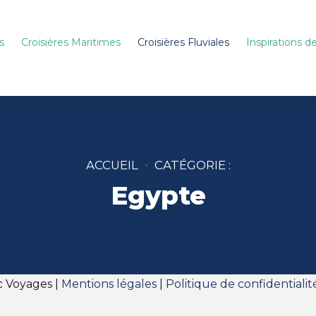
s
Croisières Maritimes
Croisières Fluviales
Inspirations 
ACCUEIL
CATÉGORIE :
Egypte
c Voyages |
Mentions légales
|
Politique de confidentialit