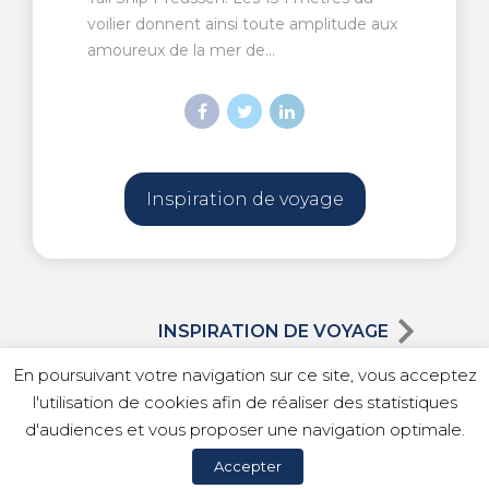
voilier donnent ainsi toute amplitude aux
amoureux de la mer de...
Inspiration de voyage
INSPIRATION DE VOYAGE
En poursuivant votre navigation sur ce site, vous acceptez
l'utilisation de cookies afin de réaliser des statistiques
d'audiences et vous proposer une navigation optimale.
© Copyright 2023 Idilic Voyages |
Mentions légales
|
Accepter
Politique de confidentialité
|
Politique de cookies