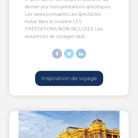
dernier jour hors prestations spécifiques
Les taxes portuaires Les spectacles
inclus dans la croisière LES
PRESTATIONS NON INCLUSES Les
assurances de voyages sauf...
Inspiration de voyage