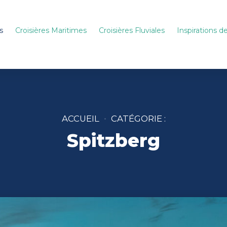
s
Croisières Maritimes
Croisières Fluviales
Inspirations 
ACCUEIL
CATÉGORIE :
Spitzberg