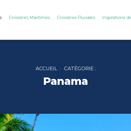
s
Croisières Maritimes
Croisières Fluviales
Inspirations 
ACCUEIL
CATÉGORIE :
Panama