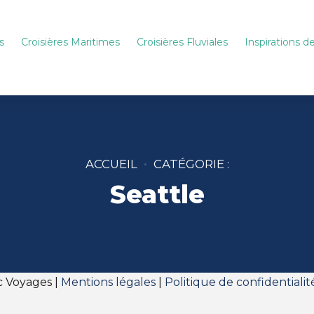
s
Croisières Maritimes
Croisières Fluviales
Inspirations 
ACCUEIL
CATÉGORIE :
Seattle
c Voyages |
Mentions légales
|
Politique de confidentialit