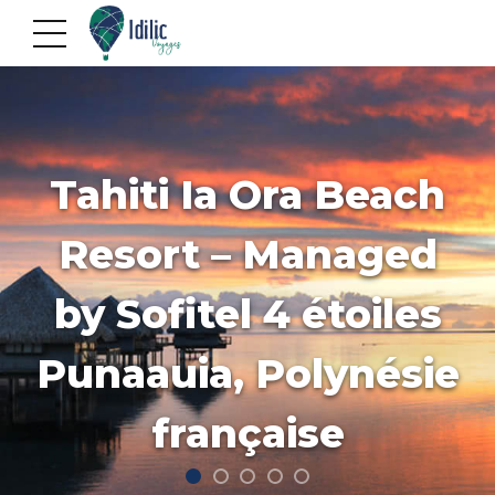
Tahiti Ia Ora Beach
Resort – Managed
by Sofitel 4 étoiles
Punaauia, Polynésie
française