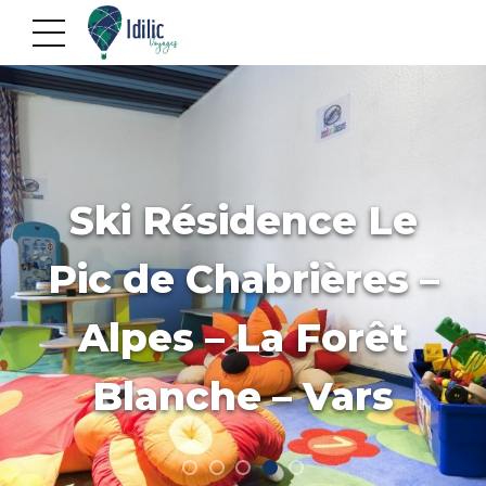
Ski Résidence Le
Pic de Chabrières –
Alpes – La Forêt
Blanche – Vars