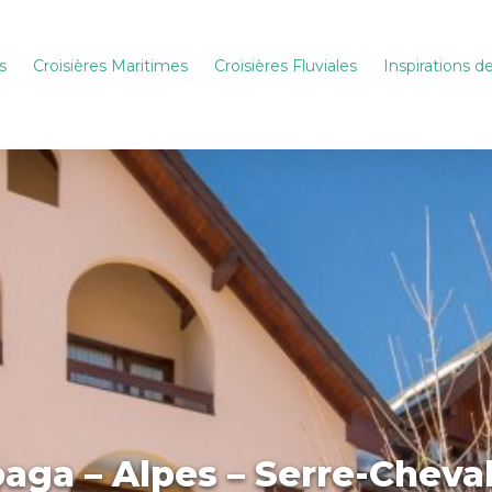
s
Croisières Maritimes
Croisières Fluviales
Inspirations 
aga – Alpes – Serre-Chevali