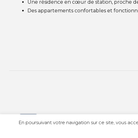
Une résidence en cœur de station, proche 
Des appartements confortables et fonctionne
SKI RÉSIDENCE LES TERRASSES D'AZU
En poursuivant votre navigation sur ce site, vous acce
BLANC - ISOLA 2000
© Copyright 2023 Idili