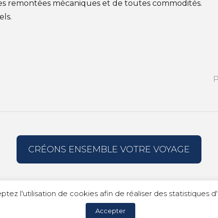
des remontées mécaniques et de toutes commodités.
ls.
P
CRÉONS ENSEMBLE VOTRE VOYAGE
R - ALPES - DOMAINE
SKI RÉSIDENCE LE PIC DE CHA
ptez l'utilisation de cookies afin de réaliser des statistique
Accepter
c Voyages |
Mentions légales
|
Politique de confidentialit