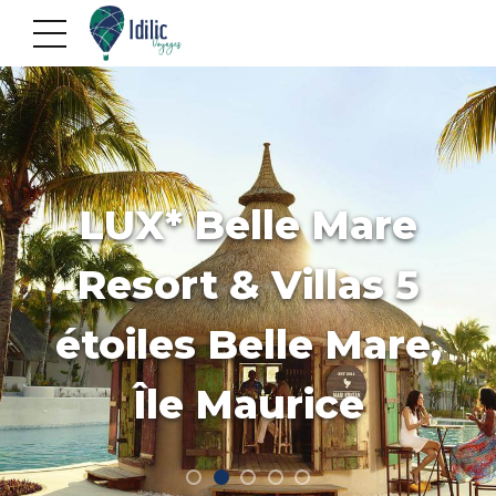
LUX* Belle Mare
Resort & Villas 5
étoiles Belle Mare,
Île Maurice