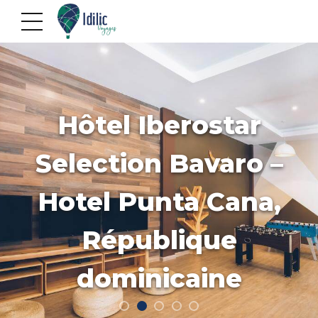
Hôtel Iberostar
Selection Bavaro –
Hotel Punta Cana,
République
dominicaine