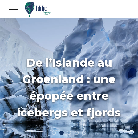
De l’Islande au
Groenland : une
épopée entre
icebergs et fjords