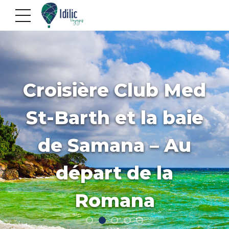
Croisière Club Med
St-Barth et la baie
de Samana – Au
départ de la
Romana