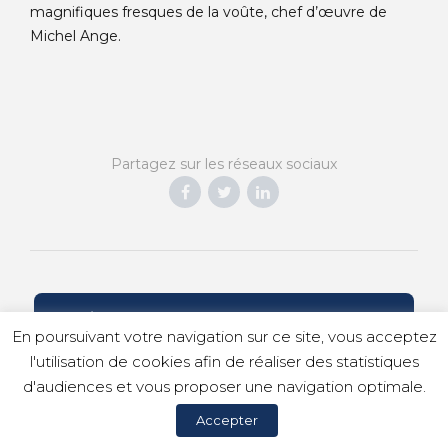
magnifiques fresques de la voûte, chef d’œuvre de
Michel Ange.
Partagez sur les réseaux sociaux
CRÉONS ENSEMBLE VOTRE VOYAGE
En poursuivant votre navigation sur ce site, vous acceptez
l'utilisation de cookies afin de réaliser des statistiques
d'audiences et vous proposer une navigation optimale.
© Copyright 2023 Idilic Voyages |
Mentions légales
|
Accepter
Politique de confidentialité
|
Politique de cookies