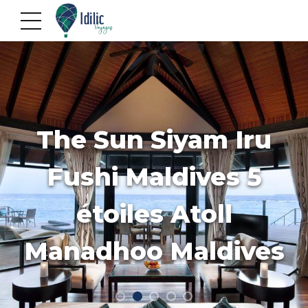
The Sun Siyam Iru
Fushi Maldives 5
étoiles Atoll
Manadhoo Maldives