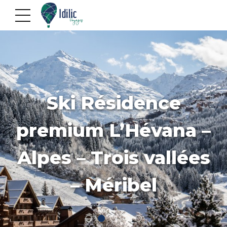
Ski Résidence
premium L’Hévana –
Alpes – Trois vallées
– Méribel