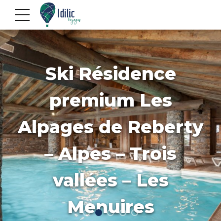
Ski Résidence
premium Les
Alpages de Reberty
– Alpes – Trois
vallées – Les
Menuires