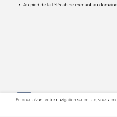
Au pied de la télécabine menant au domaine 
SKI RÉSIDENCE MER ET GOLF PIC DU 
En poursuivant votre navigation sur ce site, vous acce
ANDORRE - TOURMALET - BARÈGES -
© Copyright 2023 Idili