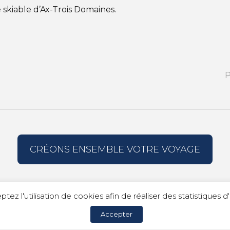
skiable d’Ax-Trois Domaines.
P
CRÉONS ENSEMBLE VOTRE VOYAGE
MIDI - PYRÉNÉES
SKI RÉSIDENCE LE PÉDROU - PYRÉNÉES AN
ptez l'utilisation de cookies afin de réaliser des statistique
 LA MONGIE
ROM
Accepter
c Voyages |
Mentions légales
|
Politique de confidentialit