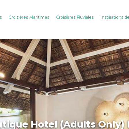
s
Croisières Maritimes
Croisières Fluviales
Inspirations 
tique Hotel (Adults Only) h