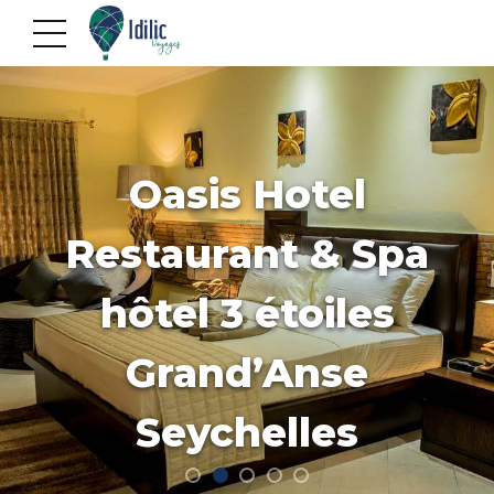
Oasis Hotel
Restaurant & Spa
hôtel 3 étoiles
Grand’Anse
Seychelles