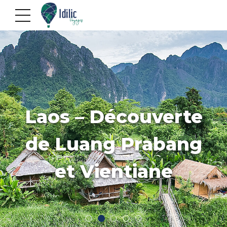
Laos – Découverte
de Luang Prabang
et Vientiane