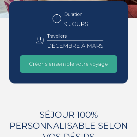
Duration
9 JOURS
Travellers
DÉCEMBRE À MARS
Créons ensemble votre voyage
SÉJOUR 100%
PERSONNALISABLE SELON
VOS DÉSIRS