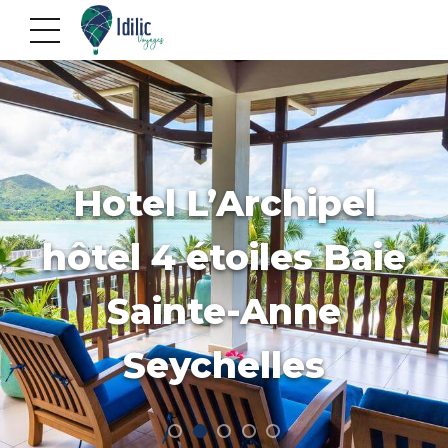
Hotel L’Archipel
hôtel 4 étoiles Baie
Sainte-Anne
Seychelles