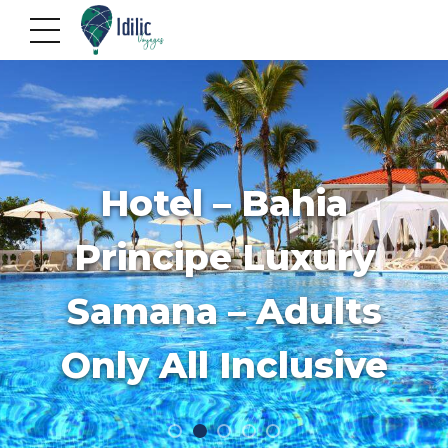
Hotel – Bahia
Principe Luxury
Samana – Adults
Only All Inclusive