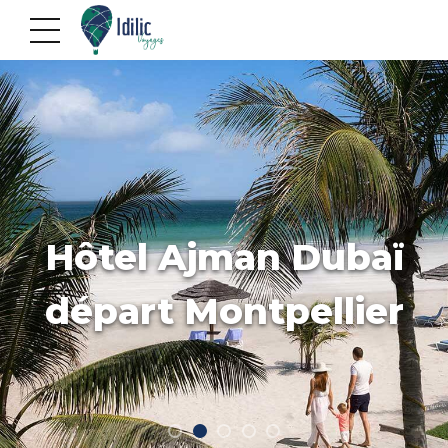
Hôtel Ajman Dubaï
départ Montpellier