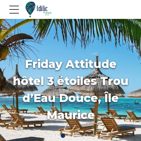
Friday Attitude
hôtel 3 étoiles Trou
d’Eau Douce, Île
Maurice