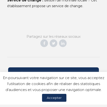
Service de change :
Besoin de monnaie locale ? Cet
établissement propose un service de change.
Partagez sur les réseaux sociaux
CRÉONS ENSEMBLE VOTRE VOYAGE
En poursuivant votre navigation sur ce site, vous acceptez
l'utilisation de cookies afin de réaliser des statistiques
d'audiences et vous proposer une navigation optimale.
© Copyright 2023 Idilic Voyages |
Mentions légales
|
Accepter
Politique de confidentialité
|
Politique de cookies