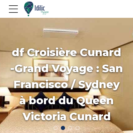
df Croisière Cunard
-Grand Voyage : San
Francisco / Sydney
à bord du Queen
Victoria Cunard