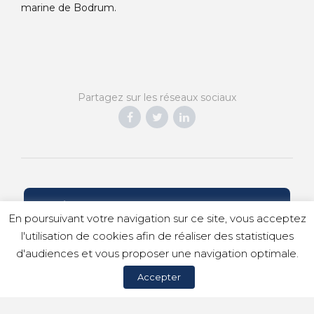
marine de Bodrum.
Partagez sur les réseaux sociaux
CRÉONS ENSEMBLE VOTRE VOYAGE
En poursuivant votre navigation sur ce site, vous acceptez
l'utilisation de cookies afin de réaliser des statistiques
d'audiences et vous proposer une navigation optimale.
© Copyright 2023 Idilic Voyages |
Mentions légales
|
Accepter
Politique de confidentialité
|
Politique de cookies