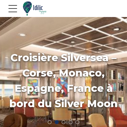
Croisière Silversea –
Corse, Monaco,
Espagne, France à
bord du Silver Moon