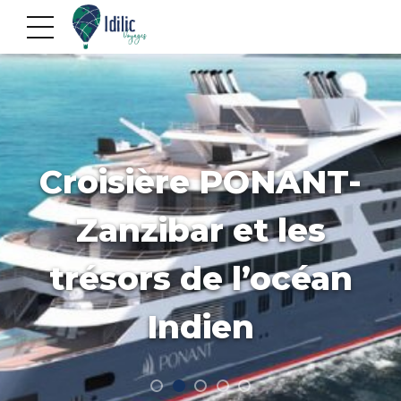
Croisière PONANT-
Zanzibar et les
trésors de l’océan
Indien