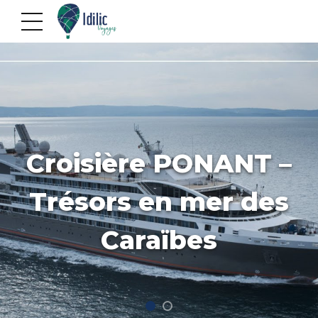
Croisière PONANT –
Trésors en mer des
Caraïbes