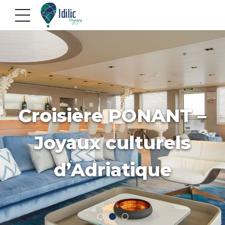
Croisière PONANT –
Joyaux culturels
d’Adriatique