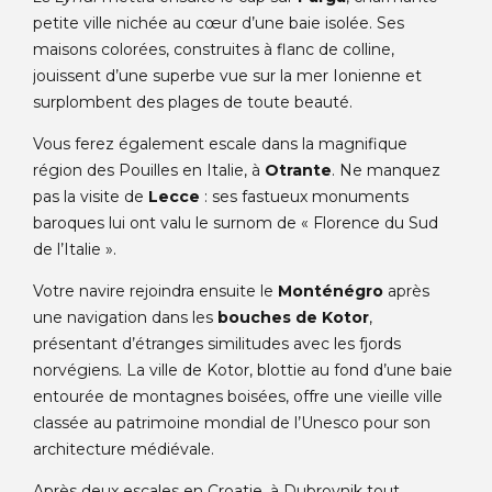
petite ville nichée au cœur d’une baie isolée. Ses
maisons colorées, construites à flanc de colline,
jouissent d’une superbe vue sur la mer Ionienne et
surplombent des plages de toute beauté.
Vous ferez également escale dans la magnifique
région des Pouilles en Italie, à
Otrante
. Ne manquez
pas la visite de
Lecce
: ses fastueux monuments
baroques lui ont valu le surnom de « Florence du Sud
de l’Italie ».
Votre navire rejoindra ensuite le
Monténégro
après
une navigation dans les
bouches de Kotor
,
présentant d’étranges similitudes avec les fjords
norvégiens. La ville de Kotor, blottie au fond d’une baie
entourée de montagnes boisées, offre une vieille ville
classée au patrimoine mondial de l’Unesco pour son
architecture médiévale.
Après deux escales en Croatie, à Dubrovnik tout