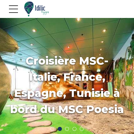
Croisière MSC-
Italie, France,
Espagne, Tunisie à
bord du MSC Poesia