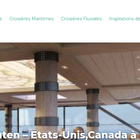
s
Croisières Maritimes
Croisières Fluviales
Inspirations 
uten – Etats-Unis,Canada 