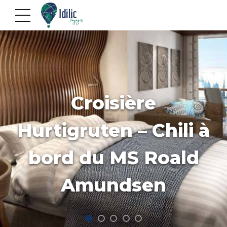
Croisière
Hurtigruten – Chili à
bord du MS Roald
Amundsen