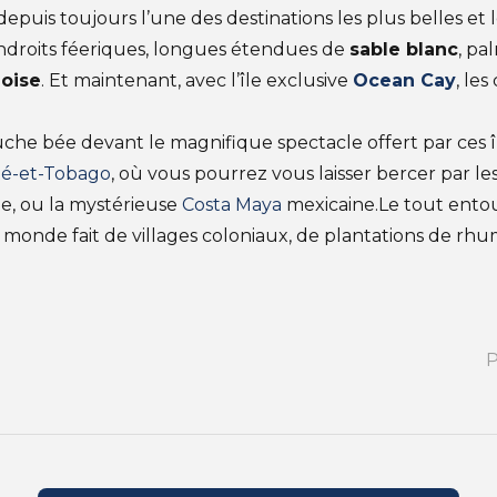
epuis toujours l’une des destinations les plus belles et 
ndroits féeriques, longues étendues de
sable blanc
, pa
oise
. Et maintenant, avec l’île exclusive
Ocean Cay
, le
bouche bée devant le magnifique spectacle offert par ces î
ité-et-Tobago
, où vous pourrez vous laisser bercer par l
, ou la mystérieuse
Costa Maya
mexicaine.Le tout ento
monde fait de villages coloniaux, de plantations de rhum
P