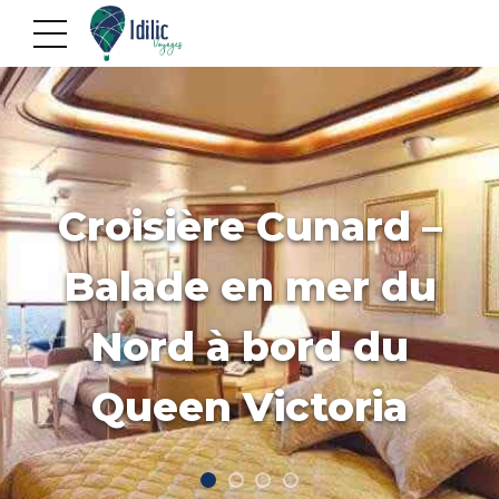
Croisière Cunard –
Balade en mer du
Nord à bord du
Queen Victoria