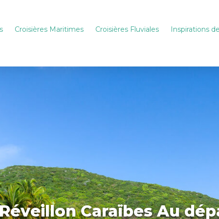
s
Croisières Maritimes
Croisières Fluviales
Inspirations 
-Réveillon Caraïbes Au dépa