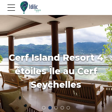
Cerf Island Resort 4
étoiles Île au Cerf
Seychelles