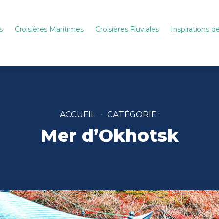
s
Croisières Maritimes
Croisières Fluviales
Inspirations 
ACCUEIL
CATÉGORIE :
Mer d’Okhotsk