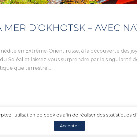
A MER D’OKHOTSK – AVEC N
inédite en Extrême-Orient russe, à la découverte des 
 du Soléal et laissez-vous surprendre par la singularité 
ique que terrestre....
ptez l'utilisation de cookies afin de réaliser des statistique
Accepter
c Voyages |
Mentions légales
|
Politique de confidentialit