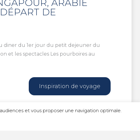
INGAPOUR, ARABIE
 DÉPART DE
du diner du 1er jour du petit dejeuner du
tion et les spectacles Les pourboires au
Inspiration de voyage
s d'audiences et vous proposer une navigation optimale.
é
|
Politique de cookies