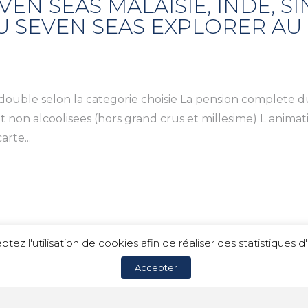
VEN SEAS MALAISIE, INDE, S
U SEVEN SEAS EXPLORER AU
te double selon la categorie choisie La pension complete 
et non alcoolisees (hors grand crus et millesime) L anima
rte...
ptez l'utilisation de cookies afin de réaliser des statistique
Accepter
c Voyages |
Mentions légales
|
Politique de confidentialit